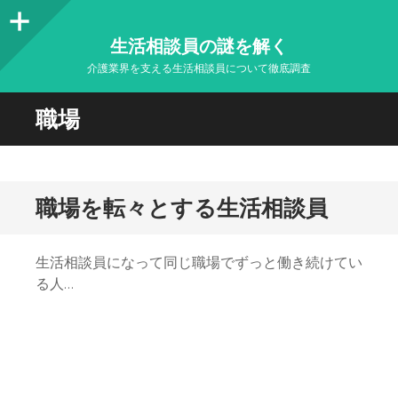
サ
生活相談員の謎を解く
イ
介護業界を支える生活相談員について徹底調査
ド
職場
バ
ー
職場を転々とする生活相談員
生活相談員になって同じ職場でずっと働き続けてい
る人…